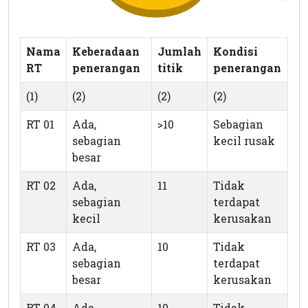
Nama
Keberadaan
Jumlah
Kondisi
RT
penerangan
titik
penerangan
(1)
(2)
(2)
(2)
RT 01
Ada,
>10
Sebagian
sebagian
kecil rusak
besar
RT 02
Ada,
11
Tidak
sebagian
terdapat
kecil
kerusakan
RT 03
Ada,
10
Tidak
sebagian
terdapat
besar
kerusakan
RT 04
Ada,
10
Tidak