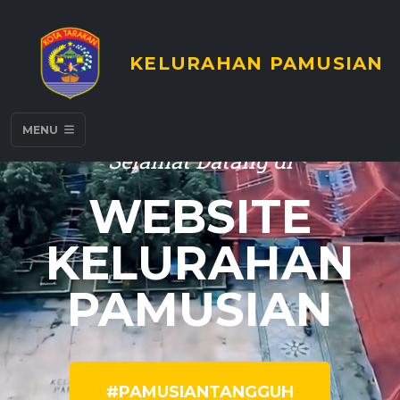
KELURAHAN PAMUSIAN
MENU
Selamat Datang di
WEBSITE
KELURAHAN
PAMUSIAN
#PAMUSIANTANGGUH