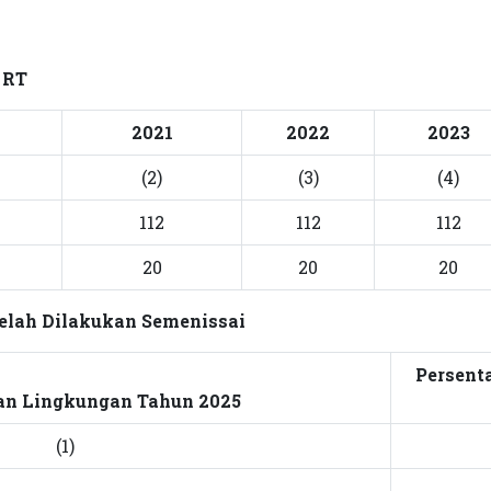
 RT
2021
2022
2023
(2)
(3)
(4)
112
112
112
20
20
20
elah Dilakukan Semenissai
Persent
an Lingkungan Tahun 2025
(1)