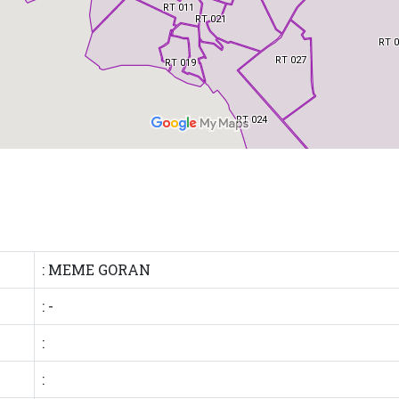
: MEME GORAN
: -
:
: