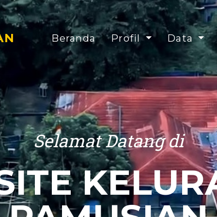
AN
Beranda
Profil
Data
Selamat Datang di
ITE KELU