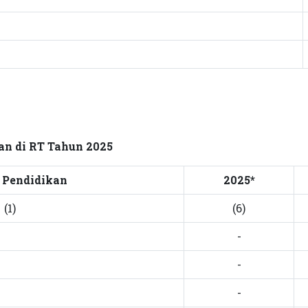
an di RT Tahun 2025
 Pendidikan
2025*
(1)
(6)
-
-
-